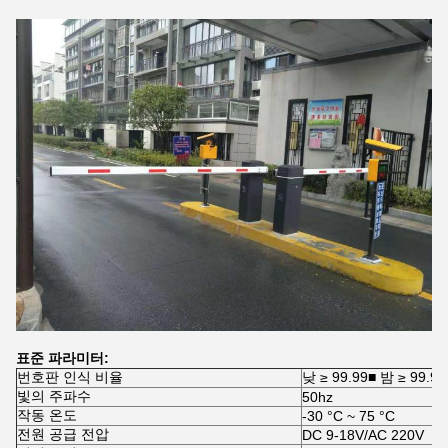
표준 파라미터:
번호판 인식 비율
낮 ≥ 99.99■ 밤 ≥ 99.9
빛의 주파수
50hz
작동 온도
-30 °C ~ 75 °C
전원 공급 전압
DC 9-18V/AC 220V