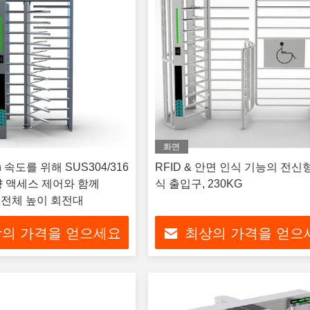
화면
in 속도를 위해 SUS304/316
RFID & 안면 인식 기능의 전신
 액세스 제어와 함께
식 출입구, 230KG
학 전체 높이 회전대
의 가격을 얻으세요
최상의 가격을 얻으