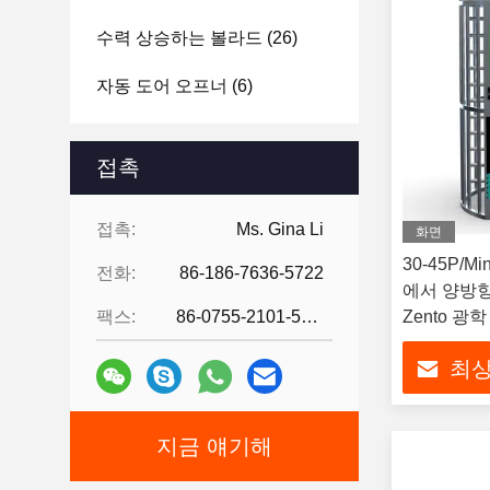
수력 상승하는 볼라드
(26)
자동 도어 오프너
(6)
주차 공간 잠금장치
(8)
접촉
얼굴 인식 단말기
(10)
접촉:
Ms. Gina Li
금속 탐지기를 대충 해치우세
화면
요
(6)
30-45P/M
전화:
86-186-7636-5722
에서 양방향
X- 선 수하물 스캐너
(5)
팩스:
86-0755-2101-5736
Zento 광
최상
지금 얘기해