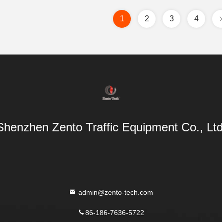
1
2
3
4
Shenzhen Zento Traffic Equipment Co., Ltd
admin@zento-tech.com
86-186-7636-5722