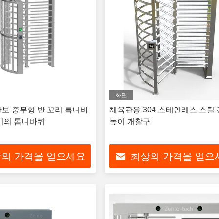
화면
보 중무형 반 꼬리 톱니바
체육관용 304 스테인레스 스틸
이의 톱니바퀴
높이 개찰구
의 가격을 얻으세요
최상의 가격을 얻으