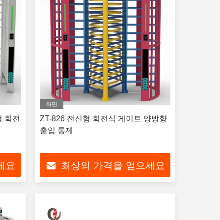
화면
형 회전
ZT-826 전신형 회전식 게이트 양방향
출입 통제
세요
최상의 가격을 얻으세요