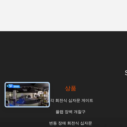
상품
3각 회전식 십자문 게이트
플랩 장벽 개찰구
변동 장애 회전식 십자문