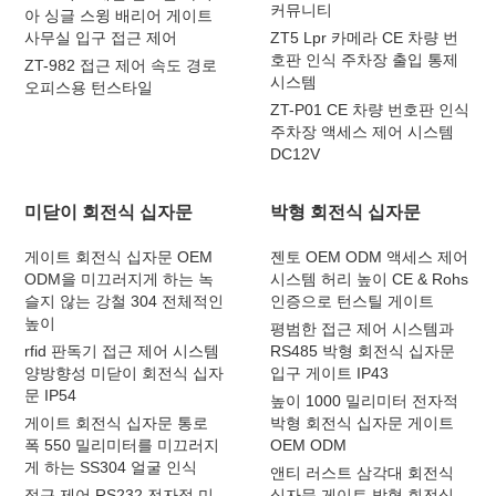
커뮤니티
아 싱글 스윙 배리어 게이트
사무실 입구 접근 제어
ZT5 Lpr 카메라 CE 차량 번
호판 인식 주차장 출입 통제
ZT-982 접근 제어 속도 경로
시스템
오피스용 턴스타일
ZT-P01 CE 차량 번호판 인식
주차장 액세스 제어 시스템
DC12V
미닫이 회전식 십자문
박형 회전식 십자문
게이트 회전식 십자문 OEM
젠토 OEM ODM 액세스 제어
ODM을 미끄러지게 하는 녹
시스템 허리 높이 CE & Rohs
슬지 않는 강철 304 전체적인
인증으로 턴스틸 게이트
높이
평범한 접근 제어 시스템과
rfid 판독기 접근 제어 시스템
RS485 박형 회전식 십자문
양방향성 미닫이 회전식 십자
입구 게이트 IP43
문 IP54
높이 1000 밀리미터 전자적
게이트 회전식 십자문 통로
박형 회전식 십자문 게이트
폭 550 밀리미터를 미끄러지
OEM ODM
게 하는 SS304 얼굴 인식
앤티 러스트 삼각대 회전식
접근 제어 RS232 전자적 미
십자문 게이트 박형 회전식