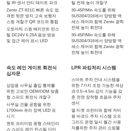
틸 IR 센서 안티 테이트 파크
틸 전체 높이 개찰구
Zento ZT-921C 빠른 속도 엄
30-45P/Min 속도를 위해
격한 뒷문 방지 고속 보행자
SUS304/316에서 양방향 액
스윙 개찰구 QR 코드와 통합
세스 제어와 함께 Zento 광학
전체 높이 회전대
오토마틱 스윙 배리언트 턴스
틸 DC24V 6.25A 음성 방송
30-45P/Min 속도를 위해
및 접근 제어 표시 LED
SUS304/316에서 양방향 액
세스 제어와 함께 Zento 광학
전체 높이 회전대
속도 레인 게이트 회전식
LPR 파킹처리 시스템
십자문
스마트 주차 안내 시스템을
상업용 사무실 출입 통제를
위한 7가지 조정 가능한 색상
위한 고보안 OEM/ODM 맞춤
과 0.5~4.5m 감지 기능을 갖
형 스피드 회전식 개찰구
춘 전면 장착형 초음파 주차
센서
사무실 건물 공항을 위한
1700mm 유리 장벽 LED 표
열 티켓 프린터와 함께 저비
시기
용 바코드 주차 시스템 오프
그리드 운영 일시 월간 사용
젠토 프리미엄 원형 스테인리
자를위한 주차 관리 쇼핑몰
스 스피드 레인 턴스틸 다이