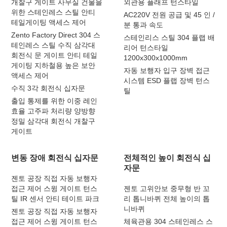
개찰구 게이트 사무실 건물을
외관용 플래프 턴스타일
위한 스테인레스 스틸 안티
AC220V 전원 공급 및 45 인 /
테일게이팅 액세스 제어
분 통과 속도
Zento Factory Direct 304 스
스테인리스 스틸 304 플랩 배
테인레스 스틸 수직 삼각대
리어 턴스타일
회전식 문 게이트 안티 테일
1200x300x1000mm
게이팅 지하철용 높은 보안
자동 보행자 입구 장벽 접근
액세스 제어
시스템 ESD 플랩 장벽 턴스
수직 3각 회전식 십자문
틸
출입 통제를 위한 이중 레인
효율 고주파 처리량 양방향
정밀 삼각대 회전식 개찰구
게이트
변동 장애 회전식 십자문
전체적인 높이 회전식 십
자문
젠토 공장 직접 자동 보행자
접근 제어 스윙 게이트 턴스
젠토 고위안보 중무형 반 꼬
틸 IR 센서 안티 테이트 파크
리 톱니바퀴 전체 높이의 톱
니바퀴
젠토 공장 직접 자동 보행자
접근 제어 스윙 게이트 턴스
체육관용 304 스테인레스 스