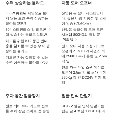
수력 상승하는 볼라드
자동 도어 오프너
350W 통합된 육안으로 보이
산업용 문 모터 시스템입니
지 않는 보안 수력 상승하는
다. 높은 바람 저항성 및 안전
볼라드 20KN
성 인증 (CE/Rohs)
304 스테인레스 강 리모콘 수
산업용 슬라이딩 도어 오픈
력 상승하는 볼라드 1.5kW
시스템 800KG의 철강 문
IP66 방수
차도를 위한 K12 등급 반대
충돌 철회할 수 있는 수력 상
전기 모터 자동 스윙 게이트
승하는 볼라드
오픈어 ZENTO 레지던스 최
대 250KG 무게 용량 및 2.5m
리모콘 자동 철회할 수 있는
각 잎
수력 상승하는 볼라드 IP68
젠토 자동 듀얼 스윙 게이트
오픈어 2.5m 각 팔 최대 무게
250Kg 각 잎 DC24V 전기 모
터
주차 공간 잠금장치
얼굴 인식 단말기
젠토 헤비 듀티 리모트 컨트
DC12V 얼굴 인식 단말기는
롤 주차 잠금 스마트 앱 운영
접근 끝 4 핵심 1.8GHz에 직