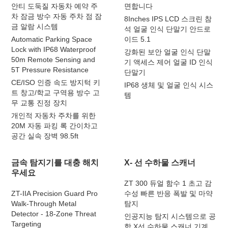
안티 도둑질 자동차 예약 주
면합니다
차 잠금 방수 자동 주차 점 잠
8Inches IPS LCD 스크린 참
금 알람 시스템
석 얼굴 인식 단말기 안드로
Automatic Parking Space
이드 5.1
Lock with IP68 Waterproof
강화된 보안 얼굴 인식 단말
50m Remote Sensing and
기 액세스 제어 얼굴 ID 인식
5T Pressure Resistance
단말기
CE/ISO 인증 속도 방지턱 키
IP68 생체 및 얼굴 인식 시스
트 창고/학교 구역용 방수 고
템
무 교통 진정 장치
개인적 자동차 주차를 위한
20M 자동 파킹 록 간이차고
공간 실속 장벽 98.5ft
금속 탐지기를 대충 해치
X- 선 수하물 스캐너
우세요
ZT 300 듀얼 함수 1 초고 감
ZT-IIA Precision Guard Pro
수성 빠른 반응 폭발 및 마약
Walk-Through Metal
탐지
Detector - 18-Zone Threat
인공지능 탐지 시스템으로 공
Targeting
항 X선 수하물 스캐너 기계