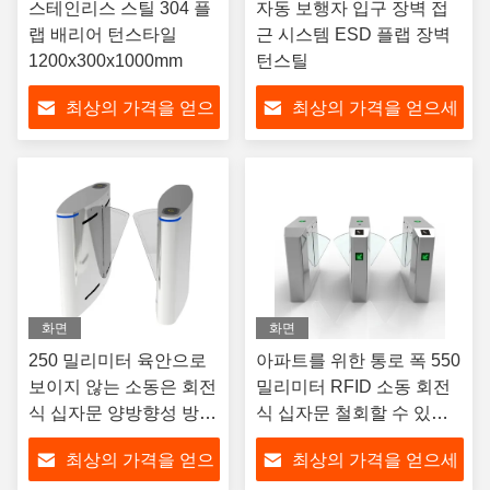
스테인리스 스틸 304 플
자동 보행자 입구 장벽 접
랩 배리어 턴스타일
근 시스템 ESD 플랩 장벽
1200x300x1000mm
턴스틸
최상의 가격을 얻으
최상의 가격을 얻으세
세요
요
화면
화면
250 밀리미터 육안으로
아파트를 위한 통로 폭 550
보이지 않는 소동은 회전
밀리미터 RFID 소동 회전
식 십자문 양방향성 방해
식 십자문 철회할 수 있는
게이트 회전식 십자문을
진입
최상의 가격을 얻으
최상의 가격을 얻으세
배리어로 둘러쌉니다