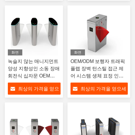
세요
요
화면
화면
녹슬지 않는 매니지먼트
OEM/ODM 보행자 트래픽
양성 지향성인 소동 장애
플랩 장벽 턴스틸 접근 제
회전식 십자문 OEM
어 시스템 생체 표정 인식
ODM
허리 높이
최상의 가격을 얻으
최상의 가격을 얻으세
세요
요