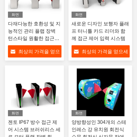
화면
화면
다재다능한 호환성 및 지
새로운 디자인 보행자 플래
능적인 관리 플랩 장벽
프 터니틀 카드 리더와 함
턴스타일 원활한 접근을
께 접근 제어 입력 시스템
위해
최상의 가격을 얻으
최상의 가격을 얻으세
세요
요
화면
화면
젠토 IP67 방수 접근 제
양방향성인 304개의 스테
어 시스템 브러쉬리스 세
인레스 강 유치원 회전식
로 모터 플랩 장벽 회전
수문 회전식 십자문 장애