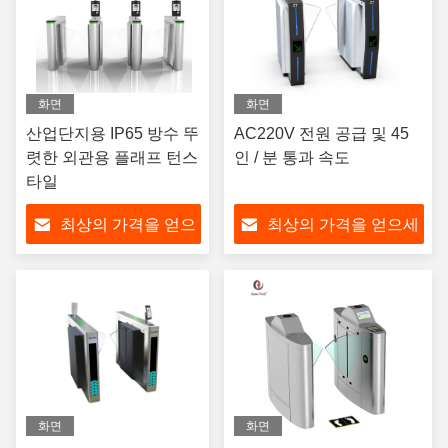
화면
화면
산업단지용 IP65 방수 뚜
AC220V 전원 공급 및 45
렷한 외관용 플래프 턴스
인 / 분 통과 속도
타일
최상의 가격을 얻으
최상의 가격을 얻으세
세요
요
화면
화면