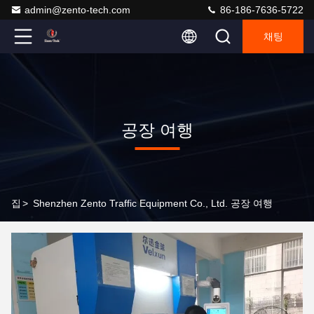
admin@zento-tech.com
86-186-7636-5722
채팅
공장 여행
집
>
Shenzhen Zento Traffic Equipment Co., Ltd. 공장 여행