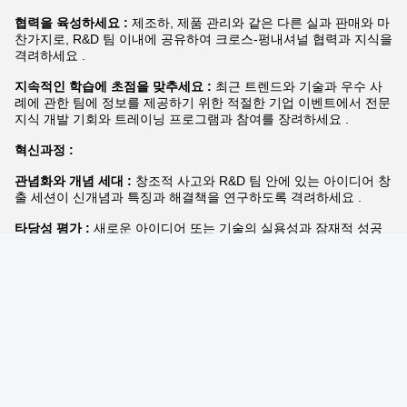
Photo
Video Call
Audio Call