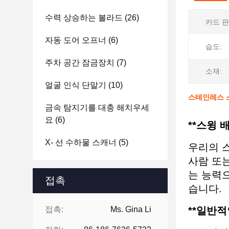
수력 상승하는 볼라드
(26)
카드 판
자동 도어 오프너
(6)
습도:
주차 공간 잠금장치
(7)
소재:
얼굴 인식 단말기
(10)
스테인레스 
금속 탐지기를 대충 해치우세
요
(6)
**스윙 
X- 선 수하물 스캐너
(5)
우리의 
사람 또
는 능력으
접촉
습니다.
접촉:
Ms. Gina Li
**일반적