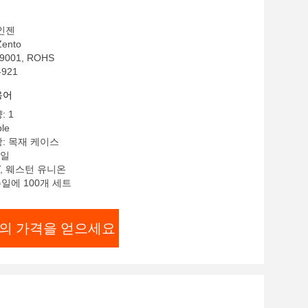
인젠
ento
9001, ROHS
921
용어
: 1
le
: 목재 케이스
 일
T, 웨스턴 유니온
주일에 100개 세트
의 가격을 얻으세요