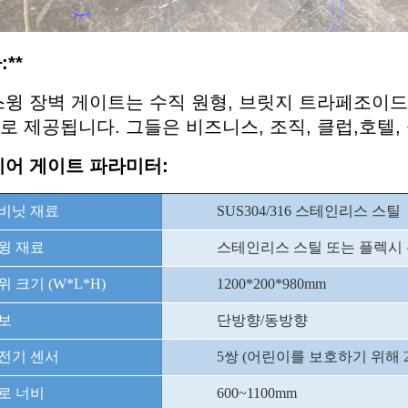
:**
스윙 장벽 게이트는 수직 원형, 브릿지 트라페조이드
 제공됩니다. 그들은 비즈니스, 조직, 클럽,호텔, 공
리어 게이트 파라미터:
비닛 재료
SUS304/316 스테인리스 스틸
윙 재료
스테인리스 스틸 또는 플렉시
위 크기 (W*L*H)
1200*200*980mm
보
단방향/동방향
전기 센서
5쌍 (어린이를 보호하기 위해 
로 너비
600~1100mm