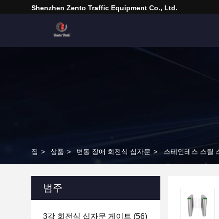
Shenzhen Zento Traffic Equipment Co., Ltd.
집
>
상품
>
변동 장애 회전식 십자문
>
스테인레스 스틸 
범주
3각 회전식 십자문 게이트
(56)