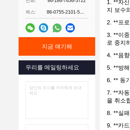
전화:
86-186-7636-5722
1. **
지 보수
팩스:
86-0755-2101-5736
2. **
3. **
로 중지
지금 얘기해
4. **
우리를 메일링하세요
5. **
6. **
7. **
을 취소합
8. **
9. **