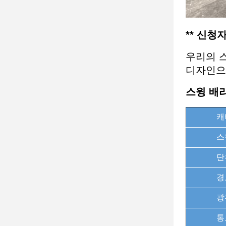
** 신청자
우리의 
디자인으로
스윙 배
캐
스
단
경
광
통