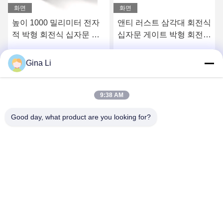
화면
화면
높이 1000 밀리미터 전자
앤티 러스트 삼각대 회전식
적 박형 회전식 십자문 게
십자문 게이트 박형 회전식
이트 OEM ODM
십자문 AC220V
Gina Li
요
최상의 가격을 얻으세요
최상의 가격을 얻으세요
9:38 AM
Good day, what product are you looking for?
Shenzhen Zento Traffic Equipment Co., Ltd.
admin@zento-tech.com
86-186-7636-5722
일곱번째 건물, 바오후 공업 지구, 구안란 룽화 구, 센즈헨,
광동 중국