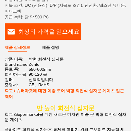
지불 조건: L/C (신용장), D/P (지급도 조건), 전신환, 웨스턴 유니온,
머니그램
공급 능력: 달 당 500 PC
최상의 가격을 얻으세요
제품 상세정보
제품 설명
상품 이름:
박형 회전식 십자문
Brand name:
Zento
통로 폭:
550-600mm
회전하는 급:
90-120 급
컬러:
선택적입니다
증명서:
CE、RoHS
학교 / 슈퍼마켓에 대한 이중 도어 박형 회전식 십자문 게이츠 접근
제어
반 높이 회전식 십자문
학교 /Supermarket을 위한 새로운 디자인 이중 문 박형 회전식 십자
문 게이츠
풀하이트 회전식 십자문은 통제를 흘리기 위해 프보이드 지능적 제