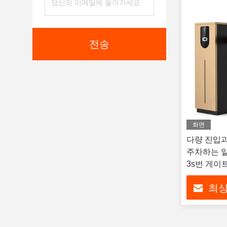
전송
화면
다량 진입
주차하는 
3s번 게이
최상