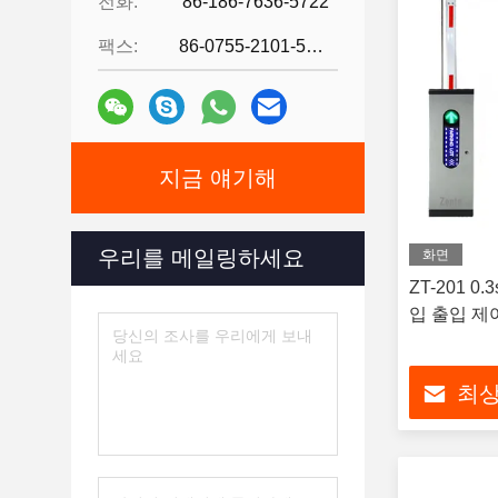
전화:
86-186-7636-5722
팩스:
86-0755-2101-5736
지금 얘기해
우리를 메일링하세요
화면
ZT-201 
입 출입 제
최상