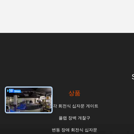
상품
3각 회전식 십자문 게이트
플랩 장벽 개찰구
변동 장애 회전식 십자문