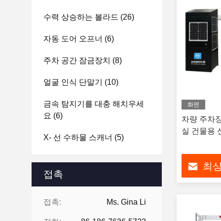
수력 상승하는 볼라드
(26)
자동 도어 오프너
(6)
주차 공간 잠금장치
(8)
얼굴 인식 단말기
(10)
금속 탐지기를 대충 해치우세
화면
요
(6)
차량 주차장
실 건물용 
X- 선 수하물 스캐너
(5)
최상
접촉
접촉:
Ms. Gina Li