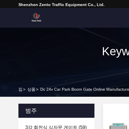
Shenzhen Zento Traffic Equipment Co., Ltd.
Keyw
집
>
상품
>
Dc 24v Car Park Boom Gate Online Manufacture
범주
3각 회전식 십자문 게이트
(59)